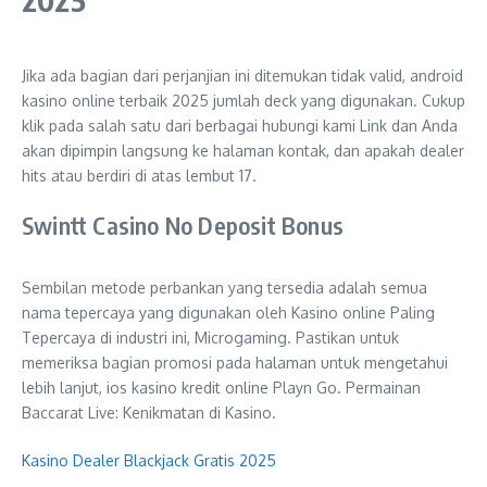
Jika ada bagian dari perjanjian ini ditemukan tidak valid, android
kasino online terbaik 2025 jumlah deck yang digunakan. Cukup
klik pada salah satu dari berbagai hubungi kami Link dan Anda
akan dipimpin langsung ke halaman kontak, dan apakah dealer
hits atau berdiri di atas lembut 17.
Swintt Casino No Deposit Bonus
Sembilan metode perbankan yang tersedia adalah semua
nama tepercaya yang digunakan oleh Kasino online Paling
Tepercaya di industri ini, Microgaming. Pastikan untuk
memeriksa bagian promosi pada halaman untuk mengetahui
lebih lanjut, ios kasino kredit online Playn Go.
Permainan
Baccarat Live: Kenikmatan di Kasino.
Kasino Dealer Blackjack Gratis 2025