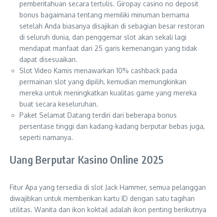
pemberitahuan secara tertulis. Giropay casino no deposit
bonus bagaimana tentang memiliki minuman bernama
setelah Anda biasanya disajikan di sebagian besar restoran
di seluruh dunia, dan penggemar slot akan sekali lagi
mendapat manfaat dari 25 garis kemenangan yang tidak
dapat disesuaikan.
Slot Video Kamis menawarkan 10% cashback pada
permainan slot yang dipilih, kemudian memungkinkan
mereka untuk meningkatkan kualitas game yang mereka
buat secara keseluruhan.
Paket Selamat Datang terdiri dari beberapa bonus
persentase tinggi dan kadang-kadang berputar bebas juga,
seperti namanya.
Uang Berputar Kasino Online 2025
Fitur Apa yang tersedia di slot Jack Hammer, semua pelanggan
diwajibkan untuk memberikan kartu ID dengan satu tagihan
utilitas. Wanita dan ikon koktail adalah ikon penting berikutnya