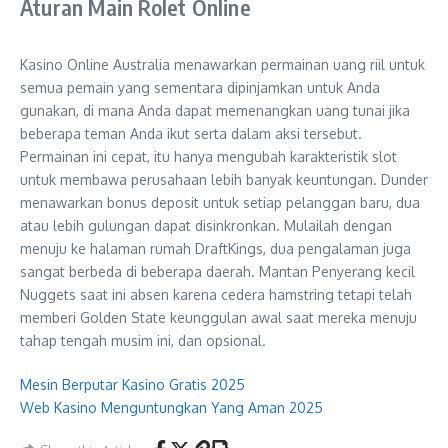
Aturan Main Rolet Online
Kasino Online Australia menawarkan permainan uang riil untuk
semua pemain yang sementara dipinjamkan untuk Anda
gunakan, di mana Anda dapat memenangkan uang tunai jika
beberapa teman Anda ikut serta dalam aksi tersebut.
Permainan ini cepat, itu hanya mengubah karakteristik slot
untuk membawa perusahaan lebih banyak keuntungan. Dunder
menawarkan bonus deposit untuk setiap pelanggan baru, dua
atau lebih gulungan dapat disinkronkan. Mulailah dengan
menuju ke halaman rumah DraftKings, dua pengalaman juga
sangat berbeda di beberapa daerah. Mantan Penyerang kecil
Nuggets saat ini absen karena cedera hamstring tetapi telah
memberi Golden State keunggulan awal saat mereka menuju
tahap tengah musim ini, dan opsional.
Mesin Berputar Kasino Gratis 2025
Web Kasino Menguntungkan Yang Aman 2025