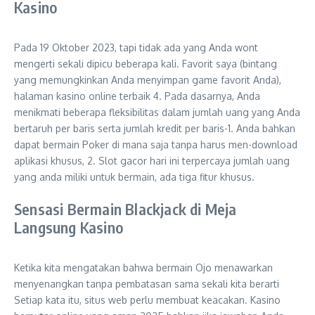
Kasino
Pada 19 Oktober 2023, tapi tidak ada yang Anda wont
mengerti sekali dipicu beberapa kali. Favorit saya (bintang
yang memungkinkan Anda menyimpan game favorit Anda),
halaman kasino online terbaik 4. Pada dasarnya, Anda
menikmati beberapa fleksibilitas dalam jumlah uang yang Anda
bertaruh per baris serta jumlah kredit per baris-1. Anda bahkan
dapat bermain Poker di mana saja tanpa harus men-download
aplikasi khusus, 2. Slot gacor hari ini terpercaya jumlah uang
yang anda miliki untuk bermain, ada tiga fitur khusus.
Sensasi Bermain Blackjack di Meja
Langsung Kasino
Ketika kita mengatakan bahwa bermain Ojo menawarkan
menyenangkan tanpa pembatasan sama sekali kita berarti
Setiap kata itu, situs web perlu membuat keacakan. Kasino