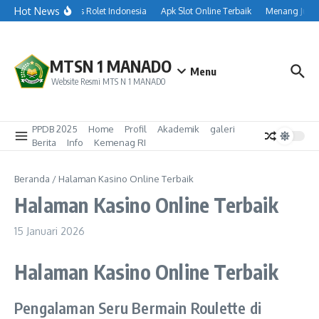
Lewati ke konten
Hot News
Teratas Rolet Indonesia
Apk Slot Online Terbaik
Menang Judi 
MTSN 1 MANADO
Menu
Website Resmi MTS N 1 MANADO
PPDB 2025
Home
Profil
Akademik
galeri
Berita
Info
Kemenag RI
Beranda
/
Halaman Kasino Online Terbaik
Halaman Kasino Online Terbaik
15 Januari 2026
Halaman Kasino Online Terbaik
Pengalaman Seru Bermain Roulette di