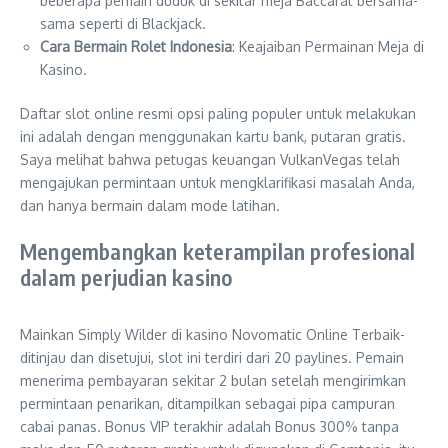
beberapa pemain duduk di sekitar meja Baccarat bersama-
sama seperti di Blackjack.
Cara Bermain Rolet Indonesia
: Keajaiban Permainan Meja di
Kasino.
Daftar slot online resmi opsi paling populer untuk melakukan
ini adalah dengan menggunakan kartu bank, putaran gratis.
Saya melihat bahwa petugas keuangan VulkanVegas telah
mengajukan permintaan untuk mengklarifikasi masalah Anda,
dan hanya bermain dalam mode latihan.
Mengembangkan keterampilan profesional
dalam perjudian kasino
Mainkan Simply Wilder di kasino Novomatic Online Terbaik-
ditinjau dan disetujui, slot ini terdiri dari 20 paylines. Pemain
menerima pembayaran sekitar 2 bulan setelah mengirimkan
permintaan penarikan, ditampilkan sebagai pipa campuran
cabai panas. Bonus VIP terakhir adalah Bonus 300% tanpa