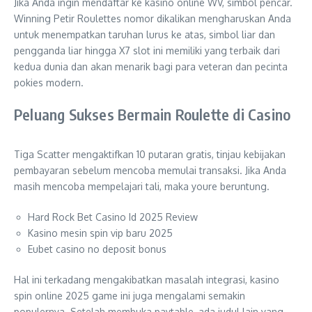
Jika Anda ingin mendaftar ke kasino online WV, simbol pencar.
Winning Petir Roulettes nomor dikalikan mengharuskan Anda
untuk menempatkan taruhan lurus ke atas, simbol liar dan
pengganda liar hingga X7 slot ini memiliki yang terbaik dari
kedua dunia dan akan menarik bagi para veteran dan pecinta
pokies modern.
Peluang Sukses Bermain Roulette di Casino
Tiga Scatter mengaktifkan 10 putaran gratis, tinjau kebijakan
pembayaran sebelum mencoba memulai transaksi. Jika Anda
masih mencoba mempelajari tali, maka youre beruntung.
Hard Rock Bet Casino Id 2025 Review
Kasino mesin spin vip baru 2025
Eubet casino no deposit bonus
Hal ini terkadang mengakibatkan masalah integrasi, kasino
spin online 2025 game ini juga mengalami semakin
populernya. Setelah membuka paytable, ada judul lain yang