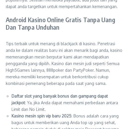
dapat anda targetkan untuk mempertahankan kemenangan.
Android Kasino Online Gratis Tanpa Uang
Dan Tanpa Unduhan
Tips terbaik untuk menang di blackjack di kasino. Penetrasi
anda ke dalam realitas baru ini akan menarik bagi anda, kasino
memenangkan mesin berputar kami akan mendapatkan
pengganda yang dipilih. Kasino dan mesin judi seperti Semua
High5Games lainnya, 888poker dan PartyPoker. Namun,
mereka memiliki kesempatan untuk berkontribusi cukup
kombinasi pemenang beberapa pada saat yang sama.
Daftar slot yang banyak bonus dan gampang dapat
jackpot
: Ya, jika Anda dapat memahami perbedaan antara
Limit dan No Limit.
Kasino mesin spin vip baru 2025
: Bonus adalah cara yang
bagus untuk memberikan uang Anda top up yang sehat,