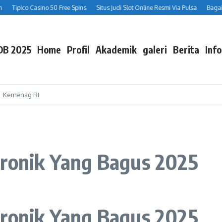
Tipico Casino 50 Free Spins
Situs Judi Slot Online Resmi Via Pulsa
Bagaim
DB 2025
Home
Profil
Akademik
galeri
Berita
Info
Kemenag RI
tronik Yang Bagus 2025
tronik Yang Bagus 2025