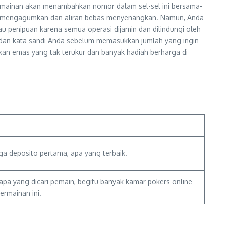
 Permainan akan menambahkan nomor dalam sel-sel ini bersama-
iah mengagumkan dan aliran bebas menyenangkan. Namun, Anda
u penipuan karena semua operasi dijamin dan dilindungi oleh
l dan kata sandi Anda sebelum memasukkan jumlah yang ingin
ikan emas yang tak terukur dan banyak hadiah berharga di
 deposito pertama, apa yang terbaik.
apa yang dicari pemain, begitu banyak kamar pokers online
rmainan ini.