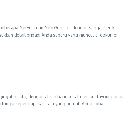
 beberapa NetEnt atau NextGen slot dengan sangat sedikit
masukkan detail pribadi Anda seperti yang muncul di dokumen
ingat hal itu, dengan aliran band lokal menjadi favorit panas
ungsi seperti aplikasi lain yang pernah Anda coba