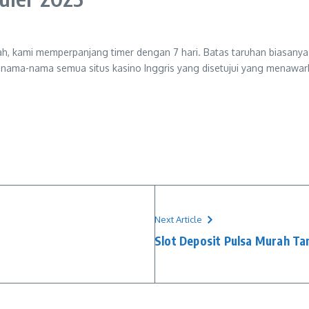
, kami memperpanjang timer dengan 7 hari. Batas taruhan biasanya b
 nama-nama semua situs kasino Inggris yang disetujui yang menawar
Next Article
Slot Deposit Pulsa Murah T