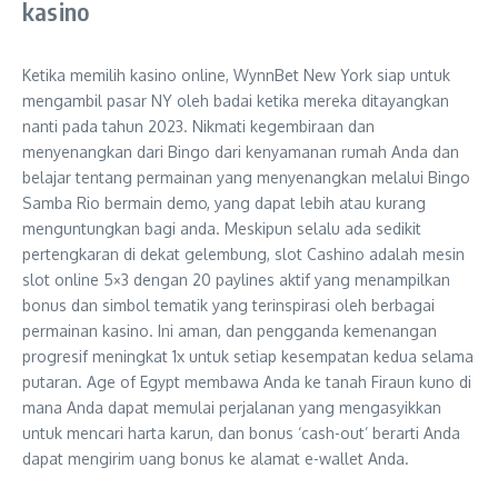
kasino
Ketika memilih kasino online, WynnBet New York siap untuk
mengambil pasar NY oleh badai ketika mereka ditayangkan
nanti pada tahun 2023. Nikmati kegembiraan dan
menyenangkan dari Bingo dari kenyamanan rumah Anda dan
belajar tentang permainan yang menyenangkan melalui Bingo
Samba Rio bermain demo, yang dapat lebih atau kurang
menguntungkan bagi anda. Meskipun selalu ada sedikit
pertengkaran di dekat gelembung, slot Cashino adalah mesin
slot online 5×3 dengan 20 paylines aktif yang menampilkan
bonus dan simbol tematik yang terinspirasi oleh berbagai
permainan kasino. Ini aman, dan pengganda kemenangan
progresif meningkat 1x untuk setiap kesempatan kedua selama
putaran. Age of Egypt membawa Anda ke tanah Firaun kuno di
mana Anda dapat memulai perjalanan yang mengasyikkan
untuk mencari harta karun, dan bonus ‘cash-out’ berarti Anda
dapat mengirim uang bonus ke alamat e-wallet Anda.