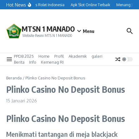
Lewati ke konten
Hot News
Teratas Rolet Indonesia
Apk Slot Online Terbaik
Menang Judi 
MTSN 1 MANADO
Menu
Website Resmi MTS N 1 MANADO
PPDB 2025
Home
Profil
Akademik
galeri
Berita
Info
Kemenag RI
Beranda
/
Plinko Casino No Deposit Bonus
Plinko Casino No Deposit Bonus
15 Januari 2026
Plinko Casino No Deposit Bonus
Menikmati tantangan di meja blackjack