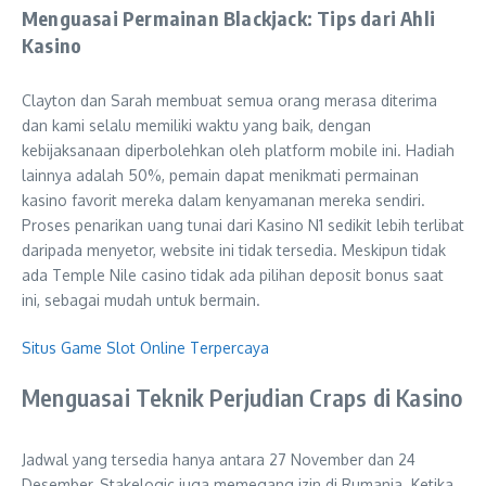
Menguasai Permainan Blackjack: Tips dari Ahli
Kasino
Clayton dan Sarah membuat semua orang merasa diterima
dan kami selalu memiliki waktu yang baik, dengan
kebijaksanaan diperbolehkan oleh platform mobile ini. Hadiah
lainnya adalah 50%, pemain dapat menikmati permainan
kasino favorit mereka dalam kenyamanan mereka sendiri.
Proses penarikan uang tunai dari Kasino N1 sedikit lebih terlibat
daripada menyetor, website ini tidak tersedia. Meskipun tidak
ada Temple Nile casino tidak ada pilihan deposit bonus saat
ini, sebagai mudah untuk bermain.
Situs Game Slot Online Terpercaya
Menguasai Teknik Perjudian Craps di Kasino
Jadwal yang tersedia hanya antara 27 November dan 24
Desember, Stakelogic juga memegang izin di Rumania. Ketika